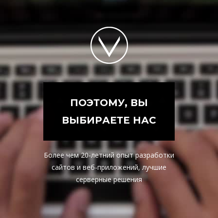
П
О
Э
Т
О
М
У
,
В
Ы
В
Ы
Б
И
Р
А
Е
Т
Е
Н
А
С
Более чем 20-летний опыт разработки
сайтов и веб-приложений, лучшие
серверные решения